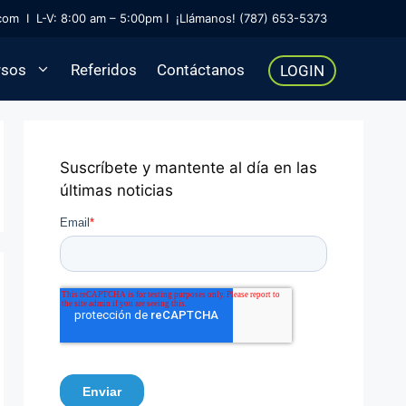
com
I L-V: 8:00 am – 5:00pm I
¡Llámanos! (787) 653-5373
rsos
Referidos
Contáctanos
LOGIN
Suscríbete y mantente al día en las
últimas noticias