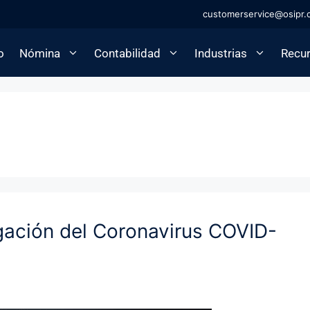
customerservice@osipr.
o
Nómina
Contabilidad
Industrias
Recu
gación del Coronavirus COVID-